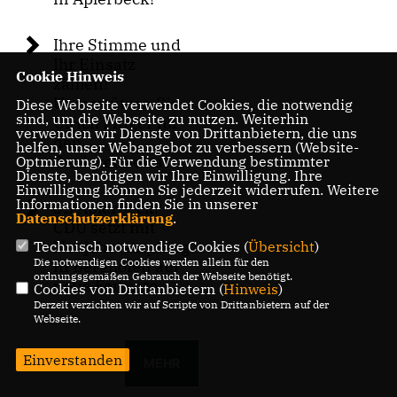
Ihre Stimme und
Ihr Einsatz
Cookie Hinweis
zählen!
Unterstützen Sie
Diese Webseite verwendet Cookies, die notwendig
sind, um die Webseite zu nutzen. Weiterhin
Ulrich Finger für
verwenden wir Dienste von Drittanbietern, die uns
den
helfen, unser Webangebot zu verbessern (Website-
Seniorenbeirat
Optmierung). Für die Verwendung bestimmter
Dienste, benötigen wir Ihre Einwilligung. Ihre
Einwilligung können Sie jederzeit widerrufen. Weitere
Informationen finden Sie in unserer
SB Aplerbeck:
Datenschutzerklärung
.
CDU setzt mit
Neujahrsempfang
Technisch notwendige Cookies (
Übersicht
)
Die notwendigen Cookies werden allein für den
in Berghofen auf
ordnungsgemäßen Gebrauch der Webseite benötigt.
neue Formate
Cookies von Drittanbietern (
Hinweis
)
Derzeit verzichten wir auf Scripte von Drittanbietern auf der
Webseite.
Einverstanden
MEHR