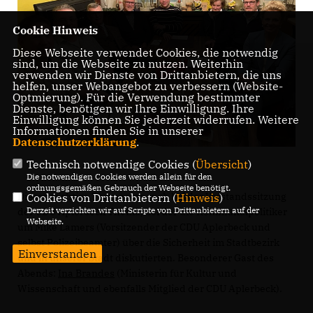
Cookie Hinweis
Diese Webseite verwendet Cookies, die notwendig
sind, um die Webseite zu nutzen. Weiterhin
verwenden wir Dienste von Drittanbietern, die uns
helfen, unser Webangebot zu verbessern (Website-
Optmierung). Für die Verwendung bestimmter
Dienste, benötigen wir Ihre Einwilligung. Ihre
Einwilligung können Sie jederzeit widerrufen. Weitere
Informationen finden Sie in unserer
Datenschutzerklärung
.
Technisch notwendige Cookies (
Übersicht
)
Die notwendigen Cookies werden allein für den
ordnungsgemäßen Gebrauch der Webseite benötigt.
Dieses wichtige Thema war auch bei der Vorstandssitzung
Cookies von Drittanbietern (
Hinweis
)
Derzeit verzichten wir auf Scripte von Drittanbietern auf der
der CDU Aplerbeck Thema, bei der die Kommunalpolitiker
Webseite.
um Mike Lamers (Vorsitzender der CDU Aplerbeck und
selbst Polizeibeamter) über die Sicherheit im Stadtbezirk
Einverstanden
und in unserer Stadt diskutierten. Besonderer Gast des
Abends:
Ina Brandes
(Ministerin für Kultur und
Wissenschaft und ebenfalls Mitglied der CDU Aplerbeck).