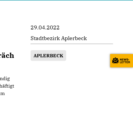
29.04.2022
Stadtbezirk Aplerbeck
räch
APLERBECK
ändig
häftigt
rum