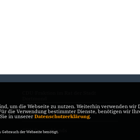
CDU-Fraktion im Rat der Stadt
Dortmund
nd, um die Webseite zu nutzen. Weiterhin verwenden wir Di
r die Verwendung bestimmter Dienste, benötigen wir Ihre 
CDU NRW
 Sie in unserer
Datenschutzerklärung
.
CDU Deutschlands
Gebrauch der Webseite benötigt.