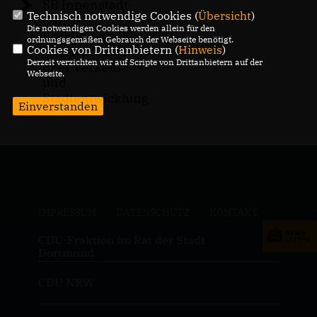
SB Innenstadt-
Technisch notwendige Cookies (
Übersicht
)
Ost:
Die notwendigen Cookies werden allein für den
Frühlingsgrillen
ordnungsgemäßen Gebrauch der Webseite benötigt.
Cookies von Drittanbietern (
Hinweis
)
mit Austausch
Derzeit verzichten wir auf Scripte von Drittanbietern auf der
über Verkehr
Webseite.
und
Stadtentwicklung
Einverstanden
IMPRESSUM
DATENSCHUTZ
KONTAKT
CDU-Fraktion im Rat der Stadt
Dortmund
CDU NRW