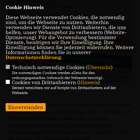
Cookie Hinweis
Diese Webseite verwendet Cookies, die notwendig
sind, um die Webseite zu nutzen. Weiterhin
verwenden wir Dienste von Drittanbietern, die uns
helfen, unser Webangebot zu verbessern (Website-
Optmierung). Für die Verwendung bestimmter
Dienste, benötigen wir Ihre Einwilligung. Ihre
Einwilligung können Sie jederzeit widerrufen. Weitere
Informationen finden Sie in unserer
Datenschutzerklärung
.
Technisch notwendige Cookies (
Übersicht
)
Die notwendigen Cookies werden allein für den
ordnungsgemäßen Gebrauch der Webseite benötigt.
Cookies von Drittanbietern (
Hinweis
)
Derzeit verzichten wir auf Scripte von Drittanbietern auf der
Webseite.
Die CDU Ortsunion Kirchhörde hat ihren ersten Newsletter
Einverstanden
veröffentlicht, in dem sie über ihre Aktivitäten berichtet und
Einblicke in ihre politische Arbeit gibt. So wird in
regelmäßigen Abständen u.a. über bevorstehende
Veranstaltungen der Ortsunion, aber auch über die Arbeit
der Bezirks- und Ratsvertreter berichtet.