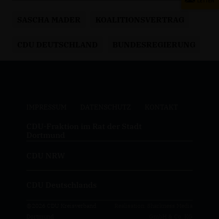
SASCHA MADER
KOALITIONSVERTRAG
CDU DEUTSCHLAND
BUNDESREGIERUNG
IMPRESSUM
DATENSCHUTZ
KONTAKT
CDU-Fraktion im Rat der Stadt
Dortmund
CDU NRW
CDU Deutschlands
@2026 CDU Kreisverband
Realisation: Sharkness Media
Dortmund
GmbH & Co. KG