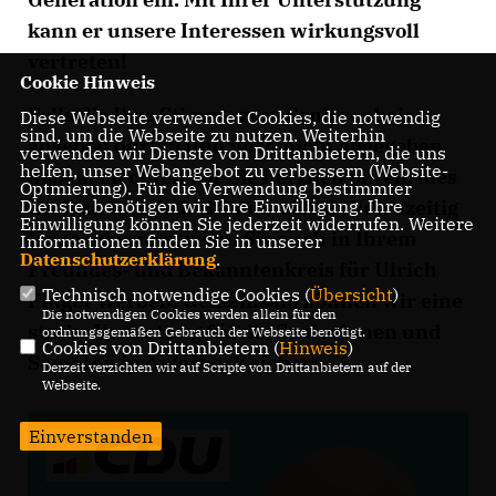
kann er unsere Interessen wirkungsvoll
vertreten!
Cookie Hinweis
Falls Sie Ihre Stimme zum Seniorenbeirat
Diese Webseite verwendet Cookies, die notwendig
sind, um die Webseite zu nutzen. Weiterhin
abgeben dürfen und noch nicht abgegeben
verwenden wir Dienste von Drittanbietern, die uns
helfen, unser Webangebot zu verbessern (Website-
haben, möchten wir Sie herzlich bitten, dies
Optmierung). Für die Verwendung bestimmter
noch zu tun. Jede Stimme zählt! Gleichzeitig
Dienste, benötigen wir Ihre Einwilligung. Ihre
Einwilligung können Sie jederzeit widerrufen. Weitere
freuen wir uns, wenn Sie auch in Ihrem
Informationen finden Sie in unserer
Datenschutzerklärung
.
Freundes- und Bekanntenkreis für Ulrich
Technisch notwendige Cookies (
Übersicht
)
Finger werben. Gemeinsam können wir eine
Die notwendigen Cookies werden allein für den
starke Vertretung für die Seniorinnen und
ordnungsgemäßen Gebrauch der Webseite benötigt.
Cookies von Drittanbietern (
Hinweis
)
Senioren in Aplerbeck sichern.
Derzeit verzichten wir auf Scripte von Drittanbietern auf der
Webseite.
Einverstanden