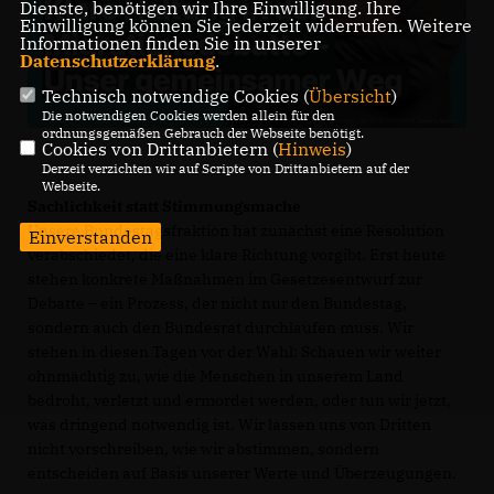
Dienste, benötigen wir Ihre Einwilligung. Ihre
Einwilligung können Sie jederzeit widerrufen. Weitere
Informationen finden Sie in unserer
Datenschutzerklärung
.
Technisch notwendige Cookies (
Übersicht
)
Die notwendigen Cookies werden allein für den
ordnungsgemäßen Gebrauch der Webseite benötigt.
Cookies von Drittanbietern (
Hinweis
)
Derzeit verzichten wir auf Scripte von Drittanbietern auf der
Webseite.
Sachlichkeit statt Stimmungsmache
Unsere Bundestagsfraktion hat zunächst eine Resolution
Einverstanden
verabschiedet, die eine klare Richtung vorgibt. Erst heute
stehen konkrete Maßnahmen im Gesetzesentwurf zur
Debatte – ein Prozess, der nicht nur den Bundestag,
sondern auch den Bundesrat durchlaufen muss. Wir
stehen in diesen Tagen vor der Wahl: Schauen wir weiter
ohnmächtig zu, wie die Menschen in unserem Land
bedroht, verletzt und ermordet werden, oder tun wir jetzt,
was dringend notwendig ist. Wir lassen uns von Dritten
nicht vorschreiben, wie wir abstimmen, sondern
entscheiden auf Basis unserer Werte und Überzeugungen.