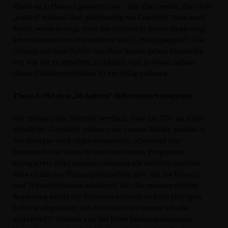
Rhein es in Hessen gemacht hat – mit allen reden, die nicht
außen“ stehen. Und gleichzeitig hat Friedrich Merz auch
Recht, wenn er sagt, dass die Grünen in dieser Regierung
am weitesten von uns entfernt sind („Hauptgegner“). Die
Grünen machen Politik von oben herab, geben kleinteilig
vor, wie wir zu arbeiten, zu heizen und zu leben haben.
Unser Politikverständnis ist ein völlig anderes.
These 5: Mit den „16 Jahren“ differenziert umgehen
Wir müssen das Narrativ brechen, dass die CDU an allem
schuld ist. Natürlich müssen wir unsere Fehler, gerade in
der Energie- und Migrationspolitik, offen und klar
benennen und diese in unserem neuen Programm
korrigieren. Aber genauso müssen wir deutlich machen,
dass es mit uns Planungssicherheit gab. Als die Finanz-
und Wirtschaftskrise ausbrach, hat die unionsgeführte
Regierung sofort die Situation erkannt und die richtigen
Schritte eingeleitet. Am Ende sind wir besser als alle
anderen EU-Staaten aus der Krise herausgekommen.