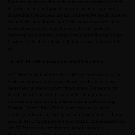
Konturen bewusst oder auch unbewusst verwischt und die
Begriffe „rechts“ mit „rechtsextrem“ in einen Topf wirft,
diskreditiert Menschen, die als Konservative fest in unserer
freiheitlich-demokratischen Verfassung verwurzelt sind.
Ein solches Narrativ engt den Korridor des politisch
Sagbaren nicht nur ein, sondern verschiebt ihn nach links.
Das aber treibt den radikalen Rändern noch mehr Wähler
zu.
These 3: Die AfD müssen wir inhaltlich stellen
AfD-Wähler sind mehrheitlich nicht rechtsextremistisch.
Viele von ihnen wählen diese Partei aus Protest. Diese
Menschen müssen wir zurückgewinnen. Das geht nicht
über Parteiverbotsverfahren und Beschimpfungen,
sondern nur über die inhaltliche Auseinandersetzung.
Beispiel „Dexit“: Die AfD fabuliert über den Austritt
Deutschlands aus der Europäischen Union. Kein anderes
Land in der EU profitiert so stark vom EU-Binnenmarkt wie
wir. 57 Prozent unserer Exporte gehen in andere
Mitgliedstaaten. Allein dieses Beispiel zeigt, dass diese