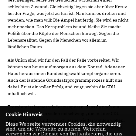
schlechten Zustand. Gleichzeitig liegen sie aber über Kreuz
bei der Frage, was jetzt zu tun ist. Man kann es drehen und
wenden, wie man will: Die Ampel hat fertig. Sie wird es nicht
mehr packen. Das Kernproblem ist und bleibt: Sie macht
Politik über die Köpfe der Menschen hinweg. Gegen die
Lebensrealität. Gegen die Menschen vor allem im
ländlichen Raum.
Als Union sind wir für den Fall der Fälle vorbereitet. Wir
können von heute auf morgen aus dem Konrad-Adenauer-
Haus heraus einen Bundestagswahlkampf organisieren.
Auch der laufende Grundsatzprogrammprozess hilft uns
dabei. Er ist ein voller Erfolg und zeigt, wohin die CDU
inhaltlich will.
Trotzdem ist immer wieder zu spüren, dass da noch ein
Rest Misstrauen bei vielen mitschwingt, die mit der CDU
Cookie Hinweis
sympathisieren und sie auch gerne wieder wählen wollen.
Diese Webseite verwendet Cookies, die notwendig
Es geht die Angst um, dass die CDU nach einem Wahlsieg
sind, um die Webseite zu nutzen. Weiterhin
verwenden wir Dienste von Drittanbietern, die uns
doch wieder in den alten Trott der letzten Groko-Jahre