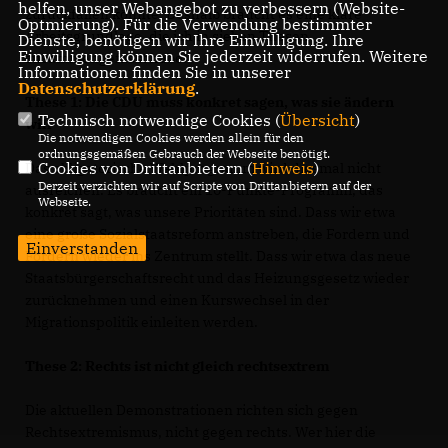
helfen, unser Webangebot zu verbessern (Website-
zurückfallen könnte. Deshalb braucht es eine klare
Optmierung). Für die Verwendung bestimmter
Arbeitsgrundlage, die ich in sieben Thesen
Dienste, benötigen wir Ihre Einwilligung. Ihre
Einwilligung können Sie jederzeit widerrufen. Weitere
zusammengefasst habe:
Informationen finden Sie in unserer
Datenschutzerklärung
.
These 1: Die CDU muss konkret sagen, was sie ändern
Technisch notwendige Cookies (
Übersicht
)
will
Die notwendigen Cookies werden allein für den
ordnungsgemäßen Gebrauch der Webseite benötigt.
Cookies von Drittanbietern (
Hinweis
)
Das obligatorische Wahlprogramm wird diesmal nicht
Derzeit verzichten wir auf Scripte von Drittanbietern auf der
ausreichen. Es braucht ein 10-Punkte-Programm, das
Webseite.
konkret sagt, was unsere Prioritäten sind. Dass wir etwa
eine große Sozialstaatsreform anstreben, die Fordern und
Einverstanden
Fördern wieder ins Zentrum stellt. Dass wir etwa das neue
Staatsbürgerschaftsrecht und das Heizungsgesetz wieder
zurücknehmen und einen Kurswechsel in der
Migrationspolitik einleiten werden.
These 2: Rechts ist nicht gleich rechtsextrem
Die aktuellen Demonstrationen richten sich gegen
Rechtsextremismus, nicht gegen rechts. Wer hier die