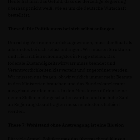
Heute hat man das Gefühl, dass die derzeitige Regierung
überhaupt nicht weiß, wie es um die deutsche Wirtschaft
bestellt ist.
These 6: Die Politik muss bei sich selbst anfangen
Um richtig Vertrauen zurückzugewinnen, muss der Staat als
allererstes bei sich selbst anfangen. Wir müssen Strukturen
und Hierarchien schonungslos in Frage stellen. Das
föderale Zuständigkeitswirrwarr muss beendet und
Verantwortlichkeiten klar verteilt und zugeordnet werden.
Wir müssen uns fragen, ob wir wirklich immer mehr Beamte
in den Ministerien brauchen und das Bundeskanzleramt
ausgebaut werden muss. In den Ministerien dürfen keine
neuen Stellen mehr geschaffen werden und die hohe Zahl
an Regierungsbeauftragten muss mindestens halbiert
werden.
These 7: Wohlstand ohne Anstrengung ist eine Illusion
Für viele Ampel-Politiker mag das überraschend klingen: