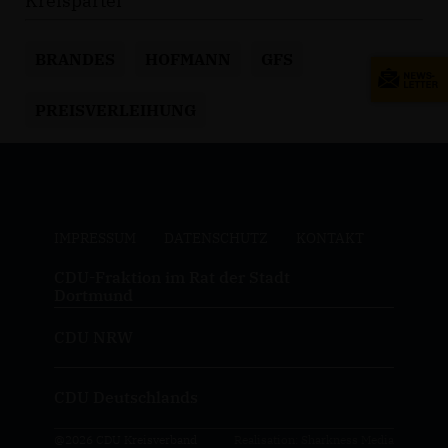
Kreispartei
BRANDES
HOFMANN
GFS
PREISVERLEIHUNG
IMPRESSUM
DATENSCHUTZ
KONTAKT
CDU-Fraktion im Rat der Stadt
Dortmund
CDU NRW
CDU Deutschlands
@2026 CDU Kreisverband
Realisation: Sharkness Media