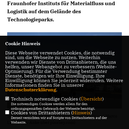
Fraunhofer Instituts für Materialfluss und
Logistik auf dem Gelände des
Technologieparks.
Cookie Hinweis
Diese Webseite verwendet Cookies, die notwendig
sind, um die Webseite zu nutzen. Weiterhin
verwenden wir Dienste von Drittanbietern, die uns
helfen, unser Webangebot zu verbessern (Website-
Optmierung). Für die Verwendung bestimmter
Dienste, benötigen wir Ihre Einwilligung. Ihre
Einwilligung können Sie jederzeit widerrufen. Weitere
Informationen finden Sie in unserer
Datenschutzerklärung
.
Technisch notwendige Cookies (
Übersicht
)
Die notwendigen Cookies werden allein für den
ordnungsgemäßen Gebrauch der Webseite benötigt.
Cookies von Drittanbietern (
Hinweis
)
Symbolbild für den Strukturwandel (von Peggy und Marco
Derzeit verzichten wir auf Scripte von Drittanbietern auf der
Lachmann-Anke über pixabay.com)
Webseite.