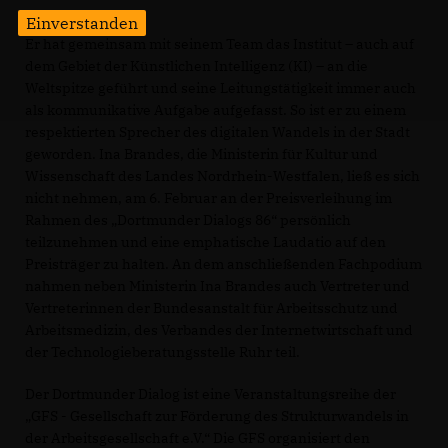
Einverstanden
Er hat gemeinsam mit seinem Team das Institut – auch auf
dem Gebiet der Künstlichen Intelligenz (KI) – an die
Weltspitze geführt und seine Leitungstätigkeit immer auch
als kommunikative Aufgabe aufgefasst. So ist er zu einem
respektierten Sprecher des digitalen Wandels in der Stadt
geworden. Ina Brandes, die Ministerin für Kultur und
Wissenschaft des Landes Nordrhein-Westfalen, ließ es sich
nicht nehmen, am 6. Februar an der Preisverleihung im
Rahmen des „Dortmunder Dialogs 86“ persönlich
teilzunehmen und eine emphatische Laudatio auf den
Preisträger zu halten. An dem anschließenden Fachpodium
nahmen neben Ministerin Ina Brandes auch Vertreter und
Vertreterinnen der Bundesanstalt für Arbeitsschutz und
Arbeitsmedizin, des Verbandes der Internetwirtschaft und
der Technologieberatungsstelle Ruhr teil.
Der Dortmunder Dialog ist eine Veranstaltungsreihe der
GFS - Gesellschaft zur Förderung des Strukturwandels in
der Arbeitsgesellschaft e.V.“ Die GFS organisiert den