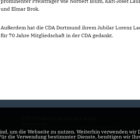
prominenter Preisträger wie Norbert Blüm, Karl-Josef La
und Elmar Brok.
Außerdem hat die CDA Dortmund ihrem Jubilar Lorenz L
für 70 Jahre Mitgliedschaft in der CDA gedankt.
CDU-Fraktion im Rat der Stadt
Dortmund
nd, um die Webseite zu nutzen. Weiterhin verwenden wir Di
r die Verwendung bestimmter Dienste, benötigen wir Ihre 
CDU NRW