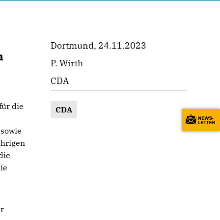
Dortmund, 24.11.2023
n
P. Wirth
CDA
für die
CDA
 sowie
ährigen
die
ie
er