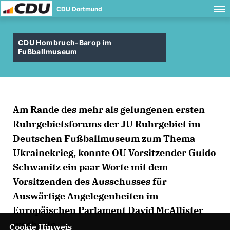
CDU Dortmund
CDU Hombruch-Barop im
Fußballmuseum
Am Rande des mehr als gelungenen ersten
Ruhrgebietsforums der JU Ruhrgebiet im
Deutschen Fußballmuseum zum Thema
Ukrainekrieg, konnte OU Vorsitzender Guido
Schwanitz ein paar Worte mit dem
Vorsitzenden des Ausschusses für
Auswärtige Angelegenheiten im
Europäischen Parlament David McAllister
wechseln.
Cookie Hinweis