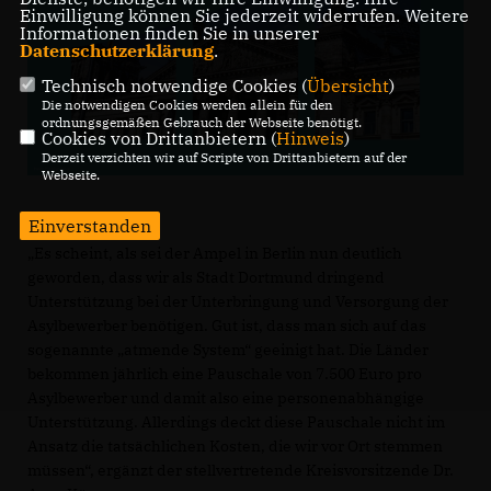
Einwilligung können Sie jederzeit widerrufen. Weitere
Informationen finden Sie in unserer
Datenschutzerklärung
.
Technisch notwendige Cookies (
Übersicht
)
Die notwendigen Cookies werden allein für den
ordnungsgemäßen Gebrauch der Webseite benötigt.
Cookies von Drittanbietern (
Hinweis
)
Derzeit verzichten wir auf Scripte von Drittanbietern auf der
Webseite.
Einverstanden
Es scheint, als sei der Ampel in Berlin nun deutlich
geworden, dass wir als Stadt Dortmund dringend
Unterstützung bei der Unterbringung und Versorgung der
Asylbewerber benötigen. Gut ist, dass man sich auf das
sogenannte „atmende System“ geeinigt hat. Die Länder
bekommen jährlich eine Pauschale von 7.500 Euro pro
Asylbewerber und damit also eine personenabhängige
Unterstützung. Allerdings deckt diese Pauschale nicht im
Ansatz die tatsächlichen Kosten, die wir vor Ort stemmen
müssen“, ergänzt der stellvertretende Kreisvorsitzende Dr.