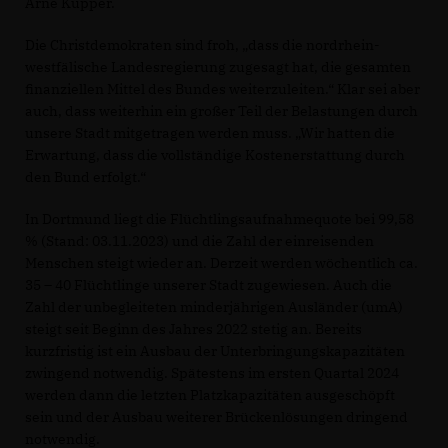
Arne Küpper.
Die Christdemokraten sind froh, „dass die nordrhein-
westfälische Landesregierung zugesagt hat, die gesamten
finanziellen Mittel des Bundes weiterzuleiten.“ Klar sei aber
auch, dass weiterhin ein großer Teil der Belastungen durch
unsere Stadt mitgetragen werden muss. „Wir hatten die
Erwartung, dass die vollständige Kostenerstattung durch
den Bund erfolgt.“
In Dortmund liegt die Flüchtlingsaufnahmequote bei 99,58
% (Stand: 03.11.2023) und die Zahl der einreisenden
Menschen steigt wieder an. Derzeit werden wöchentlich ca.
35 – 40 Flüchtlinge unserer Stadt zugewiesen. Auch die
Zahl der unbegleiteten minderjährigen Ausländer (umA)
steigt seit Beginn des Jahres 2022 stetig an. Bereits
kurzfristig ist ein Ausbau der Unterbringungskapazitäten
zwingend notwendig. Spätestens im ersten Quartal 2024
werden dann die letzten Platzkapazitäten ausgeschöpft
sein und der Ausbau weiterer Brückenlösungen dringend
notwendig.