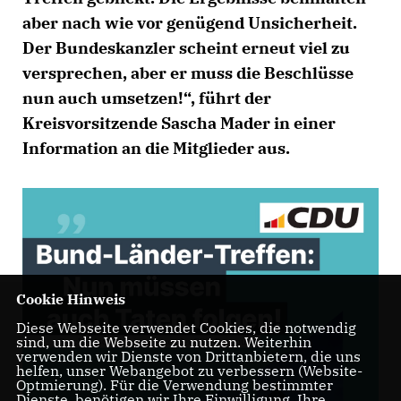
aber nach wie vor genügend Unsicherheit.
Der Bundeskanzler scheint erneut viel zu
versprechen, aber er muss die Beschlüsse
nun auch umsetzen!“, führt der
Kreisvorsitzende Sascha Mader in einer
Information an die Mitglieder aus.
Cookie Hinweis
Diese Webseite verwendet Cookies, die notwendig
sind, um die Webseite zu nutzen. Weiterhin
verwenden wir Dienste von Drittanbietern, die uns
helfen, unser Webangebot zu verbessern (Website-
Optmierung). Für die Verwendung bestimmter
Dienste, benötigen wir Ihre Einwilligung. Ihre