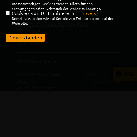
Die notwendigen Cookies werden allein für den
ordnungsgemäßen Gebrauch der Webseite benötigt.
Cookies von Drittanbietern (
Hinweis
)
IMPRESSUM
DATENSCHUTZ
KONTAKT
Derzeit verzichten wir auf Scripte von Drittanbietern auf der
Webseite.
CDU-Fraktion im Rat der Stadt
Dortmund
Einverstanden
CDU NRW
CDU Deutschlands
@2026 CDU Kreisverband
Realisation: Sharkness Media
Dortmund
GmbH & Co. KG
Alle Rechte vorbehalten.