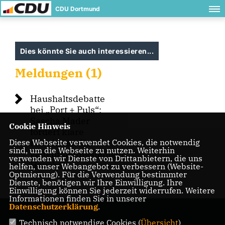
CDU Dortmund
Dies könnte Sie auch interessieren...
Meldungen (1)
Haushaltsdebatte
bei „Port + Puls“:
Sascha Mader
Cookie Hinweis
fordert klare
Diese Webseite verwendet Cookies, die notwendig
Prioritäten für
sind, um die Webseite zu nutzen. Weiterhin
genehmigungsfähigen
verwenden wir Dienste von Drittanbietern, die uns
Haushalt
helfen, unser Webangebot zu verbessern (Website-
Optmierung). Für die Verwendung bestimmter
Dienste, benötigen wir Ihre Einwilligung. Ihre
Einwilligung können Sie jederzeit widerrufen. Weitere
Informationen finden Sie in unserer
Datenschutzerklärung
.
Technisch notwendige Cookies (
Übersicht
)