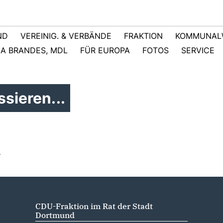
ND
VEREINIG. & VERBÄNDE
FRAKTION
KOMMUNAL
NA BRANDES, MDL
FÜR EUROPA
FOTOS
SERVICE
sieren...
r
CDU-Fraktion im Rat der Stadt
Dortmund