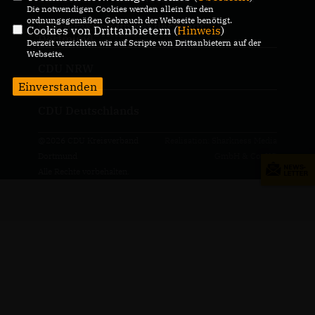
Die notwendigen Cookies werden allein für den
ordnungsgemäßen Gebrauch der Webseite benötigt.
CDU-Fraktion im Rat der Stadt
Cookies von Drittanbietern (
Hinweis
)
Dortmund
Derzeit verzichten wir auf Scripte von Drittanbietern auf der
Webseite.
CDU NRW
Einverstanden
CDU Deutschlands
@2026 CDU Kreisverband
Realisation: Sharkness Media
Dortmund
GmbH & Co. KG
Alle Rechte vorbehalten.