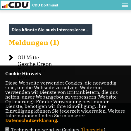
CDU Dortmund
Dies könnte Sie auch interessieren...
Meldungen (1)
OU Mitte:
Gesche Creon-
Tigges wird
Cookie Hinweis
neue
Diese Webseite verwendet Cookies, die notwendig
Vorsitzende
sind, um die Webseite zu nutzen. Weiterhin
verwenden wir Dienste von Drittanbietern, die uns
helfen, unser Webangebot zu verbessern (Website-
Optmierung). Für die Verwendung bestimmter
Dienste, benötigen wir Ihre Einwilligung. Ihre
Einwilligung können Sie jederzeit widerrufen. Weitere
Informationen finden Sie in unserer
Datenschutzerklärung
.
Technisch notwendige Cookies (
Übersicht
)
IMPRESSUM
DATENSCHUTZ
KONTAKT