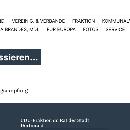
ND
VEREINIG. & VERBÄNDE
FRAKTION
KOMMUNAL
NA BRANDES, MDL
FÜR EUROPA
FOTOS
SERVICE
sieren...
ingsempfang
CDU-Fraktion im Rat der Stadt
Dortmund