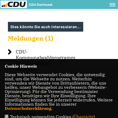
CDU Dortmund
Dies könnte Sie auch interessieren...
Meldungen (1)
CDU-
Kommunalwahlprogramm
nimmt auf dem
Cookie Hinweis
Mitmach-
Diese Webseite verwendet Cookies, die notwendig
Kreisparteiausschuss
sind, um die Webseite zu nutzen. Weiterhin
weiter Gestalt an
verwenden wir Dienste von Drittanbietern, die uns
helfen, unser Webangebot zu verbessern (Website-
Optmierung). Für die Verwendung bestimmter
Personen (1)
Dienste, benötigen wir Ihre Einwilligung. Ihre
Einwilligung können Sie jederzeit widerrufen. Weitere
Informationen finden Sie in unserer
Andreas
Datenschutzerklärung
.
Brunnert
Technisch notwendige Cookies (
Übersicht
)