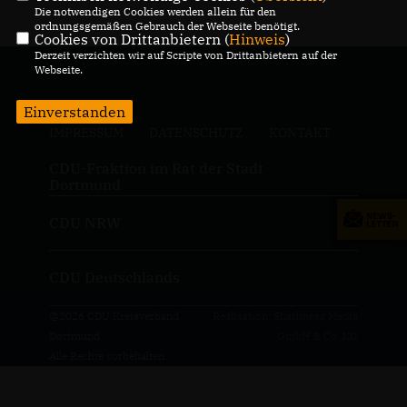
Die notwendigen Cookies werden allein für den
ordnungsgemäßen Gebrauch der Webseite benötigt.
Cookies von Drittanbietern (
Hinweis
)
Derzeit verzichten wir auf Scripte von Drittanbietern auf der
Webseite.
Einverstanden
IMPRESSUM
DATENSCHUTZ
KONTAKT
CDU-Fraktion im Rat der Stadt
Dortmund
CDU NRW
CDU Deutschlands
@2026 CDU Kreisverband
Realisation: Sharkness Media
Dortmund
GmbH & Co. KG
Alle Rechte vorbehalten.