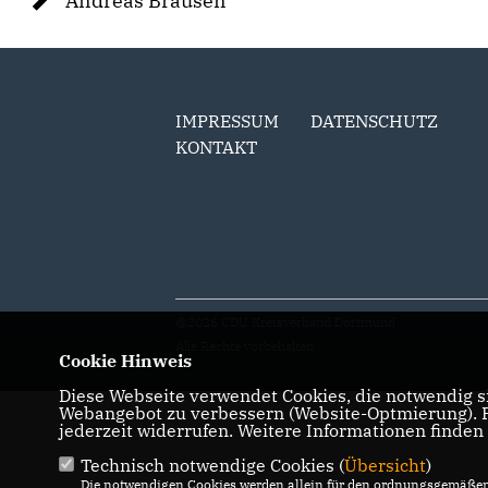
Andreas Brausen
IMPRESSUM
DATENSCHUTZ
KONTAKT
@2026 CDU Kreisverband Dortmund
Alle Rechte vorbehalten.
Cookie Hinweis
Diese Webseite verwendet Cookies, die notwendig si
Webangebot zu verbessern (Website-Optmierung). Fü
jederzeit widerrufen. Weitere Informationen finden
Technisch notwendige Cookies (
Übersicht
)
Die notwendigen Cookies werden allein für den ordnungsgemäßen 