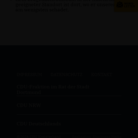
geeigneter Standort ist dort, wo er unserer Stadt
am wenigsten schadet.
IMPRESSUM
DATENSCHUTZ
KONTAKT
CDU-Fraktion im Rat der Stadt
Dortmund
CDU NRW
CDU Deutschlands
@2026 CDU Kreisverband
Realisation: Sharkness Media