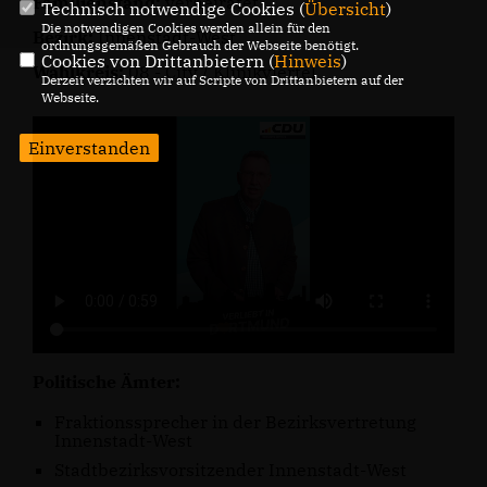
Familienstand:
verheiratet
Technisch notwendige Cookies (
Übersicht
)
Die notwendigen Cookies werden allein für den
Bezirk:
Innenstadt-West
ordnungsgemäßen Gebrauch der Webseite benötigt.
Cookies von Drittanbietern (
Hinweis
)
Wahlkreis:
08 - City / Klinikviertel
Derzeit verzichten wir auf Scripte von Drittanbietern auf der
Webseite.
Einverstanden
Politische Ämter:
Fraktionssprecher in der Bezirksvertretung
Innenstadt-West
Stadtbezirksvorsitzender Innenstadt-West