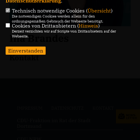
Datenschutzerklärung
.
Technisch notwendige Cookies (
Übersicht
)
Die notwendigen Cookies werden allein für den
ordnungsgemäßen Gebrauch der Webseite benötigt.
Cookies von Drittanbietern (
Hinweis
)
Derzeit verzichten wir auf Scripte von Drittanbietern auf der
Ina Brandes
Webseite.
Einverstanden
Kontakt
IMPRESSUM
DATENSCHUTZ
KONTAKT
CDU-Fraktion im Rat der Stadt
Dortmund
CDU NRW