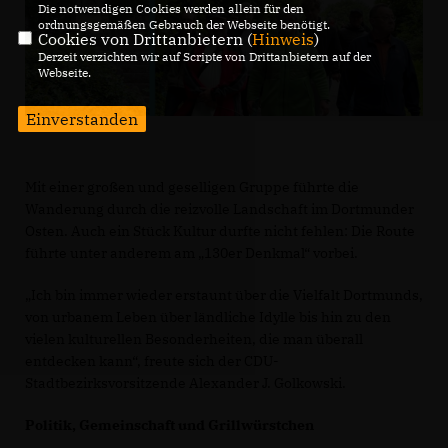
Die notwendigen Cookies werden allein für den
ordnungsgemäßen Gebrauch der Webseite benötigt.
Cookies von Drittanbietern (
Hinweis
)
Derzeit verzichten wir auf Scripte von Drittanbietern auf der
Webseite.
Einverstanden
Mit einer großen und geselligen Gruppe führte die
Wanderung durch die reizvolle Landschaft im Dortmunder
Osten. Auch ein Stück Kultur durfte nicht fehlen: Die Route
führte unter anderem am „130er Denkmal“ vorbei.
Ich bin immer wieder erstaunt über die Vielfalt Dortmunds,
von urbanem Leben über ländliche Idylle bis hin zu den
vielen kulturellen Besonderheiten, die man überall
entdecken kann“, freute sich der CDU-
Stadtbezirksvorsitzende Alexander J. Golkowski.
Politik, Gemeinschaft und Grillwürstchen