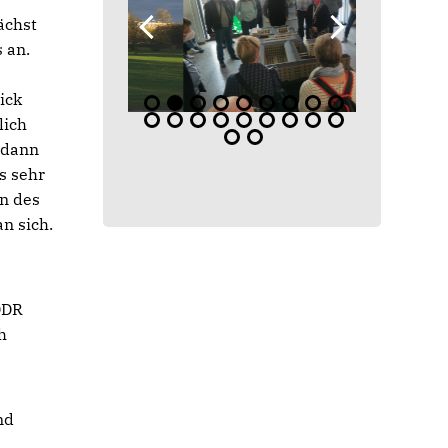
ächst
 an.
ick
lich
 dann
s sehr
n des
n sich.
DDR
h
nd