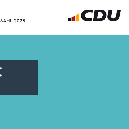
WAHL 2025
t