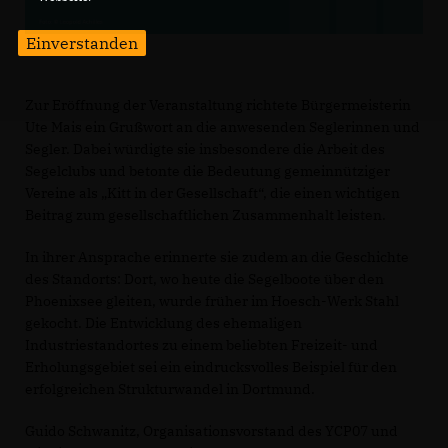
Einverstanden
Zur Eröffnung der Veranstaltung richtete Bürgermeisterin
Ute Mais ein Grußwort an die anwesenden Seglerinnen und
Segler. Dabei würdigte sie insbesondere die Arbeit des
Segelclubs und betonte die Bedeutung gemeinnütziger
Vereine als „Kitt in der Gesellschaft“, die einen wichtigen
Beitrag zum gesellschaftlichen Zusammenhalt leisten.
In ihrer Ansprache erinnerte sie zudem an die Geschichte
des Standorts: Dort, wo heute die Segelboote über den
Phoenixsee gleiten, wurde früher im Hoesch-Werk Stahl
gekocht. Die Entwicklung des ehemaligen
Industriestandortes zu einem beliebten Freizeit- und
Erholungsgebiet sei ein eindrucksvolles Beispiel für den
erfolgreichen Strukturwandel in Dortmund.
Guido Schwanitz, Organisationsvorstand des YCP07 und