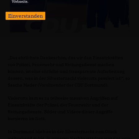
Webseite.
Einverstanden
Das ehrlichste Dankeschön, das wir den Einsatzkräften
von Polizei, Feuerwehr und Rettungsdienst machen
können, ist eine ehrliche und transparente Aufarbeitung
dessen, was in der Silvesternacht vielerorts passiert ist!“, so
Sascha Mader (Vorsitzender der CDU Dortmund).
Vielerorts kam es zu teilweise massiven Angriffen auf
Einsatzkräfte der Polizei, der Feuerwehr und der
Rettungsdienste. Bilder und Videos dieser Angriffe
kursieren im Netz.
In Dortmund blieb es in der Silvesternacht zum Glück
weitgehend ruhig, in unseren Nachbarstädten war das zum