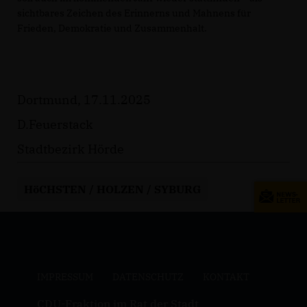
sichtbares Zeichen des Erinnerns und Mahnens für
Frieden, Demokratie und Zusammenhalt.
Dortmund, 17.11.2025
D.Feuerstack
Stadtbezirk Hörde
HöCHSTEN / HOLZEN / SYBURG
IMPRESSUM
DATENSCHUTZ
KONTAKT
CDU-Fraktion im Rat der Stadt