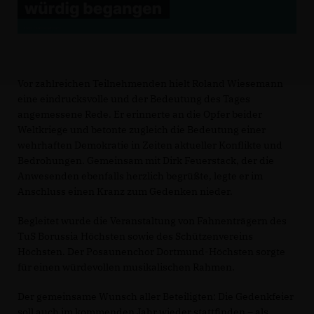
Vor zahlreichen Teilnehmenden hielt Roland Wiesemann
eine eindrucksvolle und der Bedeutung des Tages
angemessene Rede. Er erinnerte an die Opfer beider
Weltkriege und betonte zugleich die Bedeutung einer
wehrhaften Demokratie in Zeiten aktueller Konflikte und
Bedrohungen. Gemeinsam mit Dirk Feuerstack, der die
Anwesenden ebenfalls herzlich begrüßte, legte er im
Anschluss einen Kranz zum Gedenken nieder.
Begleitet wurde die Veranstaltung von Fahnenträgern des
TuS Borussia Höchsten sowie des Schützenvereins
Höchsten. Der Posaunenchor Dortmund-Höchsten sorgte
für einen würdevollen musikalischen Rahmen.
Der gemeinsame Wunsch aller Beteiligten: Die Gedenkfeier
soll auch im kommenden Jahr wieder stattfinden – als