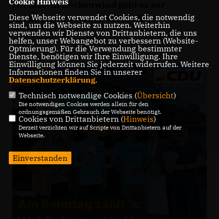
Cookie Hinweis
Mit diesem Rückenwind geht es zur
Diese Webseite verwendet Cookies, die notwendig
Kommunalwahl am 14.09.2025!
sind, um die Webseite zu nutzen. Weiterhin
verwenden wir Dienste von Drittanbietern, die uns
helfen, unser Webangebot zu verbessern (Website-
Optmierung). Für die Verwendung bestimmter
Dienste, benötigen wir Ihre Einwilligung. Ihre
Einwilligung können Sie jederzeit widerrufen. Weitere
Informationen finden Sie in unserer
Datenschutzerklärung
.
Technisch notwendige Cookies (
Übersicht
)
Die notwendigen Cookies werden allein für den
ordnungsgemäßen Gebrauch der Webseite benötigt.
Cookies von Drittanbietern (
Hinweis
)
Derzeit verzichten wir auf Scripte von Drittanbietern auf der
Webseite.
Einverstanden