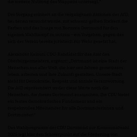
die weitere Nutzung des Wappens untersagt.“
Der Vorgang erinnert an die vergangenen Aktionen der AfD,
bei denen versucht wurde, mit schwarz-gelben Stickern die
Farben und das Image von Borussia Dortmund für den
eigenen Wahlkampf zu nutzen – ein Vorgehen, gegen das
sich der Verein bereits juristisch zur Wehr gesetzt hat.
Alexander Kalouti, CDU-Kandidat für das Amt des
Oberbürgermeisters, ergänzt: „Dortmund ist eine Stadt der
Menschen aus aller Welt, die hier seit Jahren gemeinsam
leben, arbeiten und ihre Zukunft gestalten. Unsere Stadt
steht für Demokratie, Respekt und soziale Verantwortung.
Die AfD repräsentiert weder diese Werte noch die
Menschen, die dieses Dortmund ausmachen. Die CDU bietet
ein festes demokratisches Fundament und ein
respektvolles Miteinander für alle Dortmunderinnen und
Dortmunder.“
Das Wahlprogramm der CDU Dortmund zur Kommunalwahl
2025 legt klar den Schwerpunkt auf die Förderung von