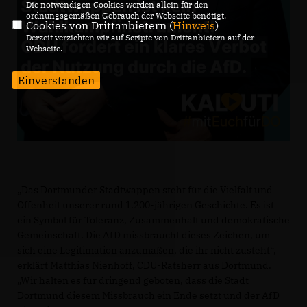
Die notwendigen Cookies werden allein für den
ordnungsgemäßen Gebrauch der Webseite benötigt.
Cookies von Drittanbietern (
Hinweis
)
Derzeit verzichten wir auf Scripte von Drittanbietern auf der
Webseite.
Einverstanden
Das Dortmunder Stadtwappen steht für die Vielfalt und
Offenheit unserer rund 1.200-jährigen Geschichte. Es ist
ein Symbol für Toleranz, Zusammenhalt und demokratische
Gemeinschaft. Die AfD missbraucht dieses Zeichen, um
sich eine Legitimation anzumaßen, die ihr nicht zusteht“,
erklärt Matthias Nienhoff, CDU-Ratsherr aus Dortmund.
Wir halten es für dringend geboten, dass die Stadt
Dortmund diesem Missbrauch ein Ende setzt und der AfD