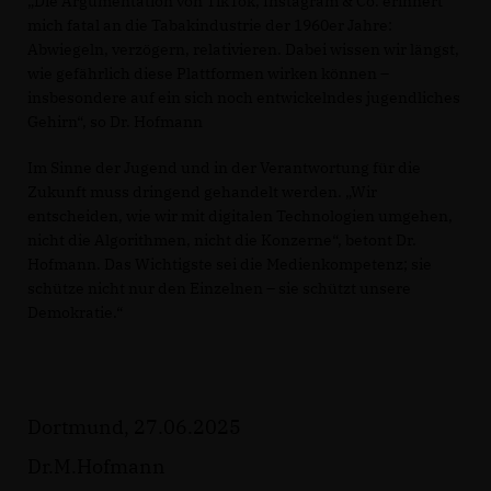
Die Argumentation von TikTok, Instagram & Co. erinnert
mich fatal an die Tabakindustrie der 1960er Jahre:
Abwiegeln, verzögern, relativieren. Dabei wissen wir längst,
wie gefährlich diese Plattformen wirken können –
insbesondere auf ein sich noch entwickelndes jugendliches
Gehirn“, so Dr. Hofmann
Im Sinne der Jugend und in der Verantwortung für die
Zukunft muss dringend gehandelt werden. „Wir
entscheiden, wie wir mit digitalen Technologien umgehen,
nicht die Algorithmen, nicht die Konzerne“, betont Dr.
Hofmann. Das Wichtigste sei die Medienkompetenz; sie
schütze nicht nur den Einzelnen – sie schützt unsere
Demokratie.“
Dortmund, 27.06.2025
Dr.M.Hofmann