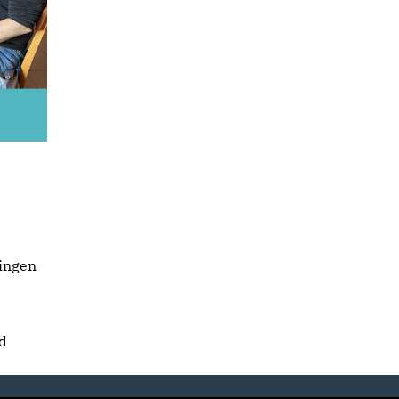
lingen
nd