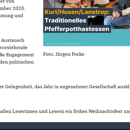
ter von
ember 2025.
timmung und
r Austausch
evorstehende
Foto: Jürgen Focke
oße Engagement
den politischen
re Gelegenheit, das Jahr in angenehmer Gesellschaft ausk
allen Leserinnen und Lesern ein frohes Weihnachtsfest u