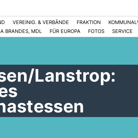
ND
VEREINIG. & VERBÄNDE
FRAKTION
KOMMUNAL
NA BRANDES, MDL
FÜR EUROPA
FOTOS
SERVICE
sen/Lanstrop:
les
thastessen