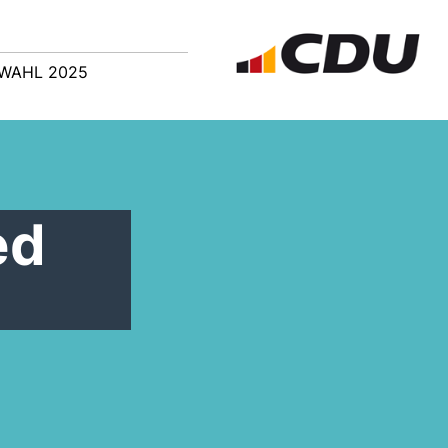
WAHL 2025
ed