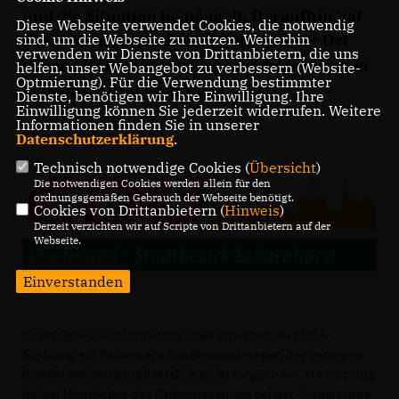
und die Situation bemängelt. Daraufhin hat
Diese Webseite verwendet Cookies, die notwendig
das Ordnungsamt Besichtigungen vor Ort
sind, um die Webseite zu nutzen. Weiterhin
verwenden wir Dienste von Drittanbietern, die uns
durchgeführt und verkehrswidriges Parken
helfen, unser Webangebot zu verbessern (Website-
Optmierung). Für die Verwendung bestimmter
bemängelt und geahndet.
Dienste, benötigen wir Ihre Einwilligung. Ihre
Einwilligung können Sie jederzeit widerrufen. Weitere
Informationen finden Sie in unserer
Datenschutzerklärung
.
Technisch notwendige Cookies (
Übersicht
)
Die notwendigen Cookies werden allein für den
ordnungsgemäßen Gebrauch der Webseite benötigt.
Cookies von Drittanbietern (
Hinweis
)
Derzeit verzichten wir auf Scripte von Drittanbietern auf der
Webseite.
Einverstanden
Es erfolgte die Information, dass innerhalb der MSA-
Siedlung ein Parken am Straßenrand wegen der geringen
Straßenbreiten grundsätzlich nicht möglich sei. Gleichzeitig
haben Mitarbeiter des Ordnungsamtes bei der Vermessung