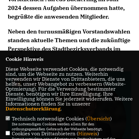
2024 dessen Aufgaben übernommen hatte,
begrüßte die anwesenden Mitglieder.
Neben den turnusmäßigen Vorstandswahlen
standen aktuelle Themen und die zukünftige
Perspektive des Stadtbezirksverbands im
Mittelpunkt.
Cookie Hinweis
Diese Webseite verwendet Cookies, die notwendig
sind, um die Webseite zu nutzen. Weiterhin
verwenden wir Dienste von Drittanbietern, die uns
helfen, unser Webangebot zu verbessern (Website-
Optmierung). Für die Verwendung bestimmter
Dienste, benötigen wir Ihre Einwilligung. Ihre
Einwilligung können Sie jederzeit widerrufen. Weitere
Informationen finden Sie in unserer
Datenschutzerklärung
.
Technisch notwendige Cookies (
Übersicht
)
Die notwendigen Cookies werden allein für den
ordnungsgemäßen Gebrauch der Webseite benötigt.
Cookies von Drittanbietern (
Hinweis
)
Derzeit verzichten wir auf Scripte von Drittanbietern auf der