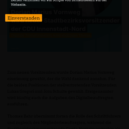
Webseite.
Einverstanden
Zum neuen Vorsitzenden wurde Dorian Marius Vornweg
einstimmig gewählt, der die Wahl dankend annahm. Für
die beiden Positionen der stellvertretenden Vorsitzenden
Lukas Gregori und Jörn Schulte gewählt. Erstgenannter
wird künftig auch die Aufgaben des Digitalbeauftragten
ausführen.
Thomas Bahr übernimmt fortan die Rolle des Schriftführers
und zugleich des Mitgliederbeauftragten, während die
Stadtbezirksehrenvorsitzende Gerda Horitzky weiterhin als