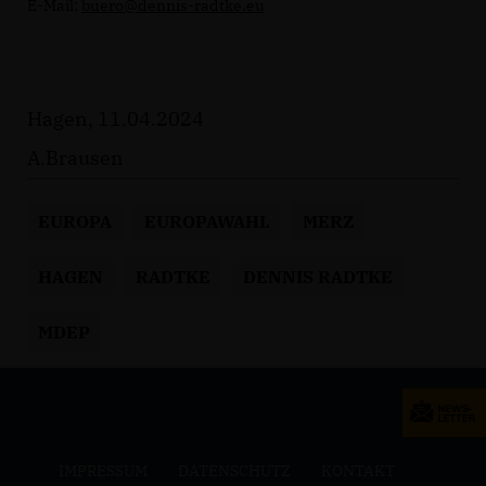
E-Mail:
buero@dennis-radtke.eu
Hagen, 11.04.2024
A.Brausen
EUROPA
EUROPAWAHL
MERZ
HAGEN
RADTKE
DENNIS RADTKE
MDEP
IMPRESSUM
DATENSCHUTZ
KONTAKT