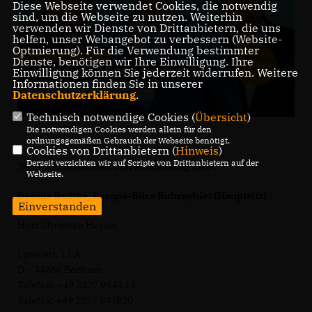
Diese Webseite verwendet Cookies, die notwendig
sind, um die Webseite zu nutzen. Weiterhin
verwenden wir Dienste von Drittanbietern, die uns
helfen, unser Webangebot zu verbessern (Website-
Optmierung). Für die Verwendung bestimmter
Dienste, benötigen wir Ihre Einwilligung. Ihre
Einwilligung können Sie jederzeit widerrufen. Weitere
Informationen finden Sie in unserer
Datenschutzerklärung
.
Technisch notwendige Cookies (
Übersicht
)
Die notwendigen Cookies werden allein für den
ordnungsgemäßen Gebrauch der Webseite benötigt.
Cookies von Drittanbietern (
Hinweis
)
Derzeit verzichten wir auf Scripte von Drittanbietern auf der
Mehr Informationen und Anmeldung unter:
Webseite.
Dennis Radtke, Europa-Büro Ruhrgebiet (Hauptsitz)
Einverstanden
Herr Christian Herker
Lyrenstr. 11 A
D – 44866 Bochum
Telefon: +49 2327 9643 14
Telefax: +49 2327 547820