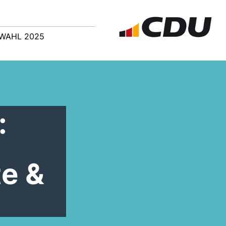
WAHL 2025
:
e &