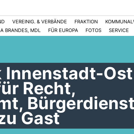
ND
VEREINIG. & VERBÄNDE
FRAKTION
KOMMUNAL
NA BRANDES, MDL
FÜR EUROPA
FOTOS
SERVICE
 Innenstadt-Ost
ür Recht,
t, Bürgerdienst
zu Gast