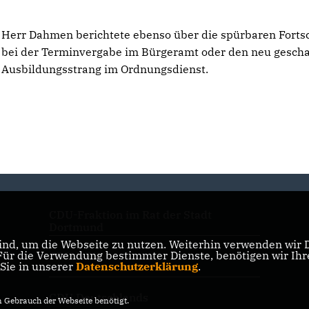
Herr Dahmen berichtete ebenso über die spürbaren Fortsc
bei der Terminvergabe im Bürgeramt oder den neu gesch
Ausbildungsstrang im Ordnungsdienst.
CDU-Fraktion im Rat der Stadt
Dortmund
nd, um die Webseite zu nutzen. Weiterhin verwenden wir Di
r die Verwendung bestimmter Dienste, benötigen wir Ihre 
CDU NRW
 Sie in unserer
Datenschutzerklärung
.
CDU Deutschlands
Gebrauch der Webseite benötigt.