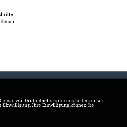
hritte
affenen
enste von Drittanbietern, die uns helfen, unser
Einwilligung. Ihre Einwilligung können Sie