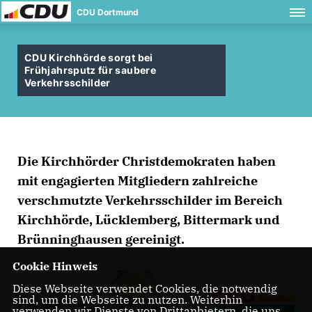
CDU Dortmund
CDU Kirchhörde sorgt bei
Frühjahrsputz für saubere
Verkehrsschilder
Die Kirchhörder Christdemokraten haben
mit engagierten Mitgliedern zahlreiche
verschmutzte Verkehrsschilder im Bereich
Kirchhörde, Lücklemberg, Bittermark und
Brünninghausen gereinigt.
Cookie Hinweis
Diese Webseite verwendet Cookies, die notwendig
sind, um die Webseite zu nutzen. Weiterhin
verwenden wir Dienste von Drittanbietern, die uns