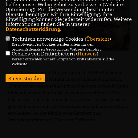
helfen, unser Webangebot zu verbessern (Website-
Optmierung). Für die Verwendung bestimmter
Dienste, benötigen wir Ihre Einwilligung. Ihre
Einwilligung können Sie jederzeit widerrufen. Weitere
Informationen finden Sie in unserer
Datenschutzerklärung
.
Technisch notwendige Cookies (
Übersicht
)
Die notwendigen Cookies werden allein für den
ordnungsgemäßen Gebrauch der Webseite benötigt.
Cookies von Drittanbietern (
Hinweis
)
Derzeit verzichten wir auf Scripte von Drittanbietern auf der
Webseite.
Trotz des schlechten Wetters hatten die CDU-Mitglieder
Einverstanden
einen erfolgreichen Auftakt ihrer Frühjahrs-Putzaktion.
Wir möchten regelmäßig und mit den unterschiedlichsten
Aktionen unsere Stadtteile ein wenig verschönern. Es ist
toll, dass wir einen kleinen Beitrag zur Verkehrssicherheit
geleistet haben und viele Verkehrsschilder in neuem Glanz
erscheinen“, so der Kirchhörder Ratsherr und
Ortsunionvorsitzende, Thorsten Hoffmann.