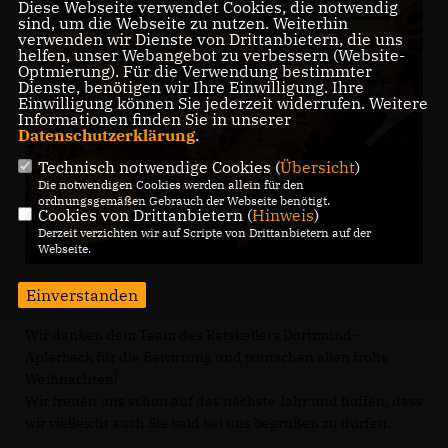
Diese Webseite verwendet Cookies, die notwendig
sind, um die Webseite zu nutzen. Weiterhin
verwenden wir Dienste von Drittanbietern, die uns
helfen, unser Webangebot zu verbessern (Website-
Optmierung). Für die Verwendung bestimmter
Dienste, benötigen wir Ihre Einwilligung. Ihre
Einwilligung können Sie jederzeit widerrufen. Weitere
Informationen finden Sie in unserer
Datenschutzerklärung
.
Technisch notwendige Cookies (
Übersicht
)
Die notwendigen Cookies werden allein für den
ordnungsgemäßen Gebrauch der Webseite benötigt.
Cookies von Drittanbietern (
Hinweis
)
Derzeit verzichten wir auf Scripte von Drittanbietern auf der
Webseite.
Einverstanden
Wir danken dem Team des Ratskellers Dortmund-
Aplerbeck für die Bewirtung und wünschen allen frohe
Weihnachten!
Wir freuen uns schon auf das nächste Jahr und hoffen, dass
wir vielleicht auch Sie bald bei uns begrüßen zu dürfen.