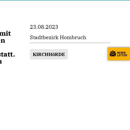
23.08.2023
 mit
Stadtbezirk Hombruch
en
tatt.
KIRCHHöRDE
n