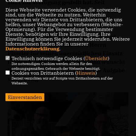
2021 zur Verfügung gestellt hat. Seit
Diese Webseite verwendet Cookies, die notwendig
November 2016 war Heinrich Fisseler für
sind, um die Webseite zu nutzen. Weiterhin
die CDU-Ortsunion Schüren in der
verwenden wir Dienste von Drittanbietern, die uns
helfen, unser Webangebot zu verbessern (Website-
Bezirksvertretung Aplerbeck als
Optmierung). Für die Verwendung bestimmter
Dienste, benötigen wir Ihre Einwilligung. Ihre
Bezirksvertreter tätig. Die CDU-Schüren
Einwilligung können Sie jederzeit widerrufen. Weitere
Informationen finden Sie in unserer
bedankt sich ausdrücklich bei Herrn
Datenschutzerklärung
.
Fisseler für seinen unermüdlichen Einsatz
Technisch notwendige Cookies (
Übersicht
)
für den Stadtbezirk Aplerbeck und wünscht
Die notwendigen Cookies werden allein für den
ordnungsgemäßen Gebrauch der Webseite benötigt.
Herrn Brandenburg für seine neue Aufgabe
Cookies von Drittanbietern (
Hinweis
)
viele Erfolg.
Derzeit verzichten wir auf Scripte von Drittanbietern auf der
Webseite.
Einverstanden