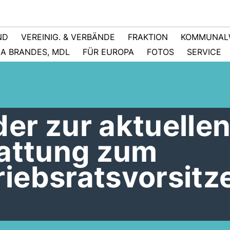
ND
VEREINIG. & VERBÄNDE
FRAKTION
KOMMUNAL
NA BRANDES, MDL
FÜR EUROPA
FOTOS
SERVICE
er zur aktuelle
tattung zum
iebsratsvorsitz