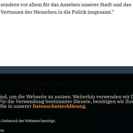
sondern vor allem für das Ansehen unserer Stadt und das
Vertrauen der Menschen in die Politik insgesamt.“
CDU-Fraktion im Rat der Stadt
Dortmund
nd, um die Webseite zu nutzen. Weiterhin verwenden wir Di
r die Verwendung bestimmter Dienste, benötigen wir Ihre 
CDU NRW
 Sie in unserer
Datenschutzerklärung
.
CDU Deutschlands
Gebrauch der Webseite benötigt.
te.