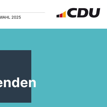
WAHL 2025
n
enden