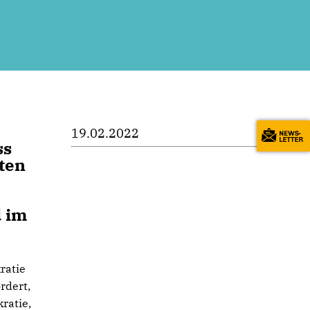
19.02.2022
ss
iten
d im
ratie
rdert,
ratie,