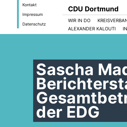
Kontakt
CDU Dortmund
Impressum
WIR IN DO
KREISVERBA
Datenschutz
ALEXANDER KALOUTI
I
Sascha Mad
Berichters
Gesamtbetr
der EDG