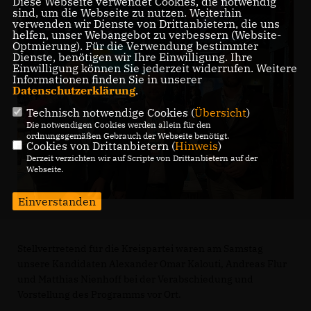
Diese Webseite verwendet Cookies, die notwendig
sind, um die Webseite zu nutzen. Weiterhin
verwenden wir Dienste von Drittanbietern, die uns
helfen, unser Webangebot zu verbessern (Website-
Optmierung). Für die Verwendung bestimmter
Dienste, benötigen wir Ihre Einwilligung. Ihre
Einwilligung können Sie jederzeit widerrufen. Weitere
Informationen finden Sie in unserer
Datenschutzerklärung
.
Technisch notwendige Cookies (
Übersicht
)
Die notwendigen Cookies werden allein für den
ordnungsgemäßen Gebrauch der Webseite benötigt.
Cookies von Drittanbietern (
Hinweis
)
Derzeit verzichten wir auf Scripte von Drittanbietern auf der
Webseite.
Einverstanden
Stellvertretend für die Kreispartei waren am Samstag
unsere Kandidaten Alexander Omar Kalouti, Andreas Flur
und Matthias Nienhoff bei der Verabschiedung und
Vorstellung des Programms vor Ort.